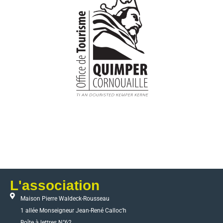
L'association
Maison Pierre Waldeck-Rousseau
1 allée Monseigneur Jean-René Calloc'h
Boîte à lettres N°62