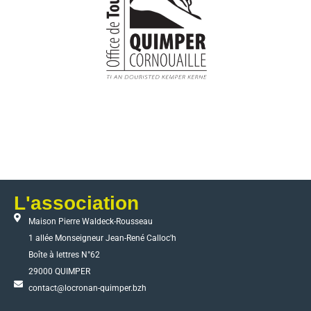
L'association
Maison Pierre Waldeck-Rousseau
1 allée Monseigneur Jean-René Calloc'h
Boîte à lettres N°62
29000 QUIMPER
contact@locronan-quimper.bzh