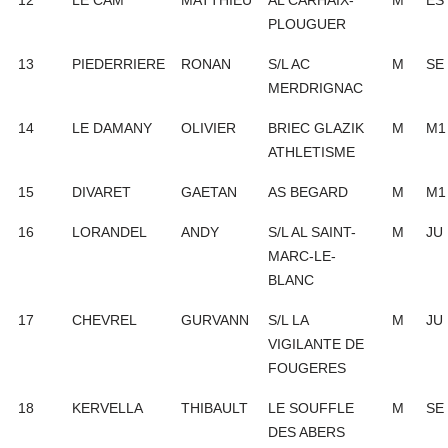
12
LE CAM
MATTHIEU
AL CARHAIX-
M
ES
PLOUGUER
13
PIEDERRIERE
RONAN
S/L AC
M
SE
MERDRIGNAC
14
LE DAMANY
OLIVIER
BRIEC GLAZIK
M
M1
ATHLETISME
15
DIVARET
GAETAN
AS BEGARD
M
M1
16
LORANDEL
ANDY
S/L AL SAINT-
M
JU
MARC-LE-
BLANC
17
CHEVREL
GURVANN
S/L LA
M
JU
VIGILANTE DE
FOUGERES
18
KERVELLA
THIBAULT
LE SOUFFLE
M
SE
DES ABERS