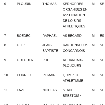
6
PLOURIN
THOMAS
KERHORRES
M
SE
ORGANISES EN
ASSOCIATION
DE LOISIRS
ATHLETIQUES
7
BOEDEC
RAPHAEL
AS BEGARD
M
ES
8
GLEZ
JEAN-
RANDONNEURS
M
SE
BAPTISTE
CONCARNOIS
9
GUEGUEN
POL
AL CARHAIX-
M
SE
PLOUGUER
10
CORNEC
ROMAIN
QUIMPER
M
SE
ATHLETISME
11
FAVE
NICOLAS
STADE
M
SE
BRESTOIS *