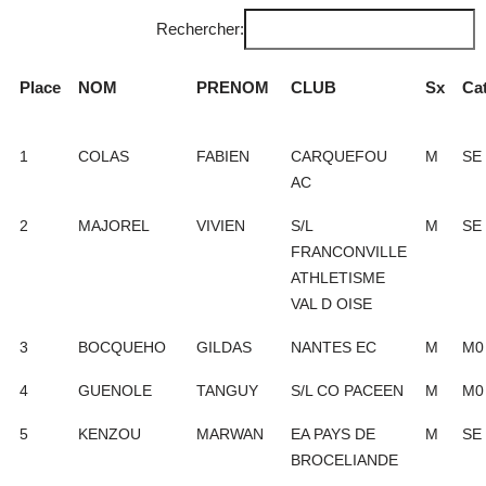
Rechercher:
Place
NOM
PRENOM
CLUB
Sx
Ca
1
COLAS
FABIEN
CARQUEFOU
M
SE
AC
2
MAJOREL
VIVIEN
S/L
M
SE
FRANCONVILLE
ATHLETISME
VAL D OISE
3
BOCQUEHO
GILDAS
NANTES EC
M
M0
4
GUENOLE
TANGUY
S/L CO PACEEN
M
M0
5
KENZOU
MARWAN
EA PAYS DE
M
SE
BROCELIANDE