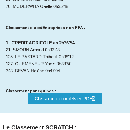
70. MUDERWHA Gaëlle 0h35’48
Classement clubs/Entreprises non FFA :
1. CREDIT AGRICOLE en 2h36’54
21. SIZORN Arnaud 0h32’48
125. LE BASTARD Thibault 0h38’12
137. QUEMENEUR Yanis 0h38’50
343. BEVAN Hélène 0h47’04
Classement par équipes :
Classement complets en PDF
Le Classement SCRATCH :