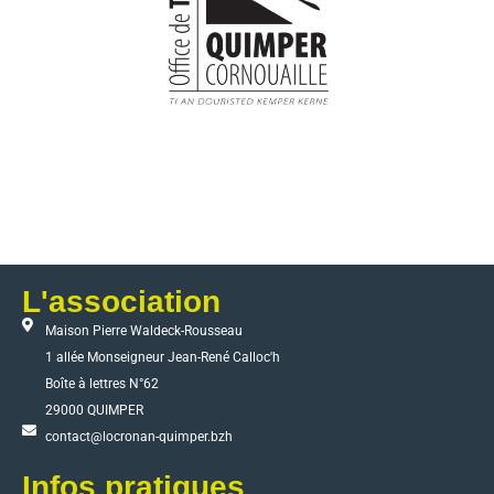
L'association
Maison Pierre Waldeck-Rousseau
1 allée Monseigneur Jean-René Calloc'h
Boîte à lettres N°62
29000 QUIMPER
contact@locronan-quimper.bzh
Infos pratiques