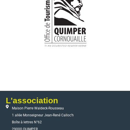
L'association
Maison Pierre Waldeck-Rousseau
1 allée Monseigneur Jean-René Calloc'h
Boîte à lettres N°62
29000 QUIMPER