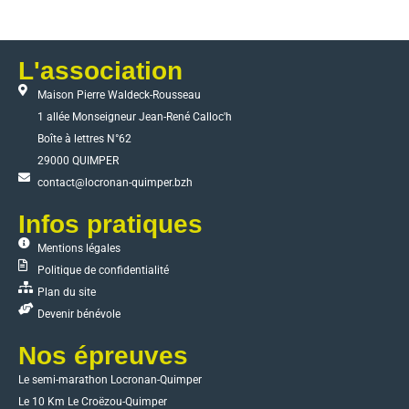
L'association
Maison Pierre Waldeck-Rousseau
1 allée Monseigneur Jean-René Calloc'h
Boîte à lettres N°62
29000 QUIMPER
contact@locronan-quimper.bzh
Infos pratiques
Mentions légales
Politique de confidentialité
Plan du site
Devenir bénévole
Nos épreuves
Le semi-marathon Locronan-Quimper
Le 10 Km Le Croëzou-Quimper