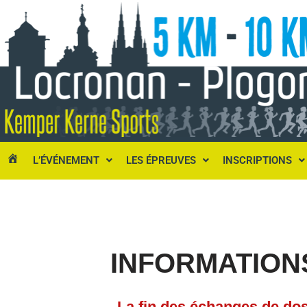
Aller
au
contenu
L’ÉVÉNEMENT
LES ÉPREUVES
INSCRIPTIONS
KEMPER
KERNÉ
SPORT
–
BIENVENUE
INFORMATION
La fin des échanges de do